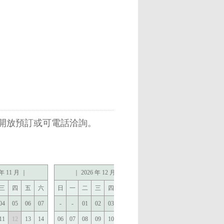
開放預訂或可電話洽詢。
 年 11 月 ｜
｜ 2026 年 12 月 ｜
｜ 2027 年 1 月 ｜
三
四
五
六
日
一
二
三
四
五
六
日
一
二
三
四
五
04
05
06
07
-
-
01
02
03
04
05
-
-
-
-
-
01
11
12
13
14
06
07
08
09
10
11
12
03
04
05
06
07
08