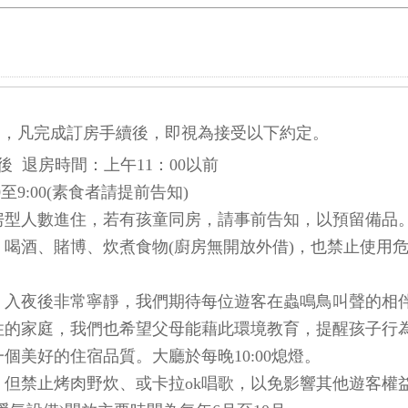
，凡完成訂房手續後，即視為接受以下約定。
後 退房時間：上午11：00以前
至9:00(素食者請提前告知)
房型人數進住，若有孩童同房，請事前告知，以預留備品
喝酒、賭博、炊煮食物(廚房無開放外借)，也禁止使用危
，入夜後非常寧靜，我們期待每位遊客在蟲鳴鳥叫聲的相
住的家庭，我們也希望父母能藉此環境教育，提醒孩子行
個美好的住宿品質。大廳於每晚10:00熄燈。
但禁止烤肉野炊、或卡拉ok唱歌，以免影響其他遊客權