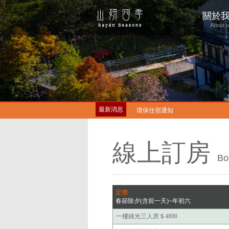
關於
About 
私廚料理
最新消息
環保住宿通知
導航通知注意事項
線上訂房
私廚料理
Bo
環保住宿通知
導航通知注意事項
定價
春節除夕(含前一天)~年初六
一樓綠光三人房＄4800