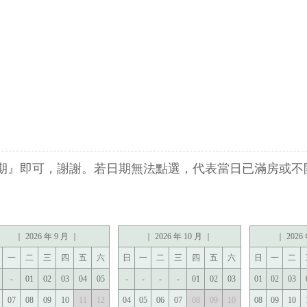
日期』即可，謝謝。若日期無法點選，代表當日已滿房或不
｜ 2026 年 9 月 ｜
｜ 2026 年 10 月 ｜
｜ 2026
一
二
三
四
五
六
日
一
二
三
四
五
六
日
一
二
-
01
02
03
04
05
-
-
-
-
01
02
03
01
02
03
07
08
09
10
11
12
04
05
06
07
08
09
10
08
09
10