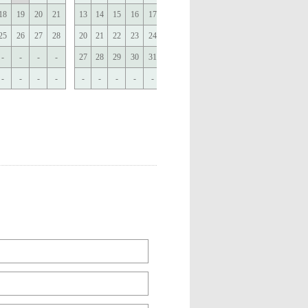
18
19
20
21
13
14
15
16
17
18
19
10
11
12
13
14
15
25
26
27
28
20
21
22
23
24
25
26
17
18
19
20
21
22
-
-
-
-
27
28
29
30
31
-
-
24
25
26
27
28
29
-
-
-
-
-
-
-
-
-
-
-
31
-
-
-
-
-