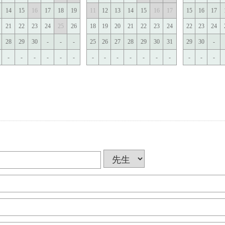
14
15
16
17
18
19
11
12
13
14
15
16
17
15
16
17
21
22
23
24
25
26
18
19
20
21
22
23
24
22
23
24
28
29
30
-
-
-
25
26
27
28
29
30
31
29
30
-
-
-
-
-
-
-
-
-
-
-
-
-
-
-
-
-