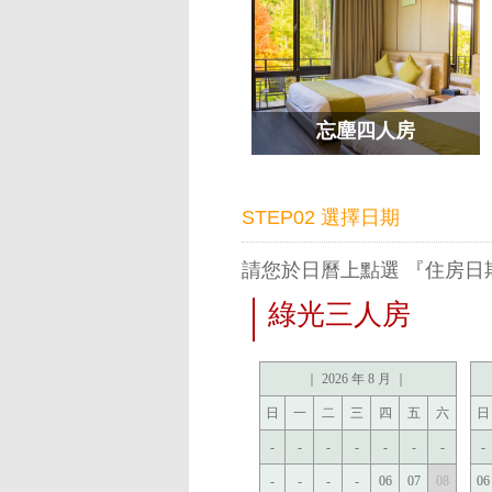
忘塵四人房
STEP02 選擇日期
請您於日曆上點選 『住房
綠光三人房
｜ 2026 年 8 月 ｜
日
一
二
三
四
五
六
日
-
-
-
-
-
-
-
-
-
-
-
-
06
07
08
06