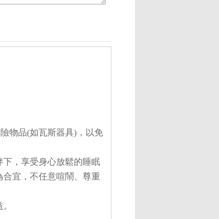
。
險物品(如瓦斯器具)，以免
伴下，享受身心放鬆的睡眠
為合宜，不任意喧鬧、尊重
益。