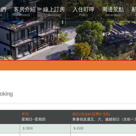
我們
客房介紹
線上訂房
入住叮嚀
周邊景點
us
Rooms
Booking
Policy
Attractions
oking
平日
假日(含金針花季8~9月)
星期日~星期四
寒暑假及週五、六、連續假日（含前一
＄3800
＄4500