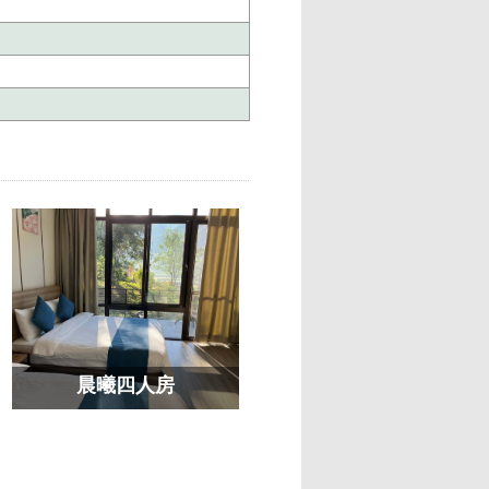
晨曦四人房